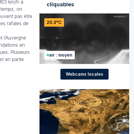
 163 km/h à
cliquables
 temps, on
euvent pas être
20.3°C
les rafales de
t l’Auvergne
ondations en
gues. Plusieurs
air : moyen
st en partie
Webcams locales