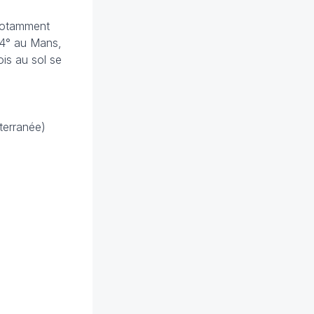
, notamment
-4° au Mans,
ois au sol se
iterranée)