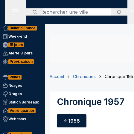
Rechercher
Menu secondaire
Bulletin France
Week-end
15 jours
Alerte 8 jours
Prévi. saison
Accueil
Chroniques
Chronique 195
Pluies
Nuages
Orages
Chronique 1957
Station Bordeaux
Votre quartier
Webcams
1956