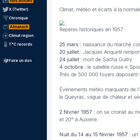
Nos articles
Climat, météo et écarts à la normal
X (Twitter)
Chronique
Almanach
Repères historiques en 1957
Climat région
25 mars
: naissance du marché c
T°C records
20 juillet
: Jacques Anquetil rempor
24 juillet
: mort de Sacha Guitry
Faire un don
4 octobre
: le satellite russe « Sp
Prés de 500 000 foyers disposent d
Évènements météo marquants de l’an
le Queyras, vague de chaleur et séc
2 février 1957
: on se croirait au m
et 20° à Auxerre.
Nuit du 14 au 15 février
1957
: un