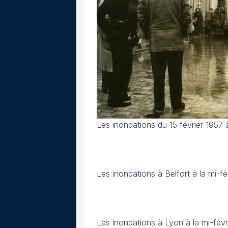
Les inondations du 15 février 1957 
Les inondations à Belfort à la mi-fé
Les inondations à Lyon à la mi-févr