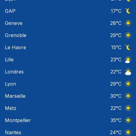
Ciel 
GAP
17
°C
Ciel 
Geneve
28
°C
Ciel 
Grenoble
29
°C
Ciel 
Le Havre
15
°C
Ciel 
Lille
23
°C
Ciel 
Londres
22
°C
Ciel 
Lyon
29
°C
Ciel 
Marseille
30
°C
Ciel 
Metz
22
°C
Ciel 
Montpellier
35
°C
Ciel 
Nantes
24
°C