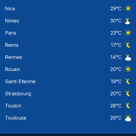
Ciel 
Nice
29
°C
Ciel 
Nimes
30
°C
Ciel 
Paris
23
°C
Ciel 
Reims
17
°C
Ciel 
Rennes
14
°C
Ciel 
Rouen
20
°C
Ciel 
Saint-Etienne
19
°C
Ciel 
Strasbourg
20
°C
Ciel 
Toulon
28
°C
Ciel 
Toulouse
29
°C
Ciel 