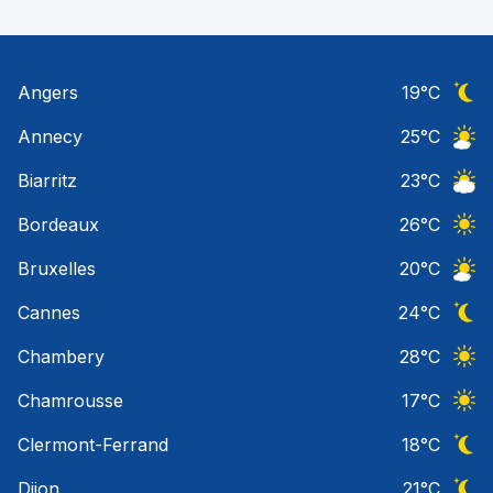
Angers
19
°C
Ciel 
Annecy
25
°C
Ciel 
Biarritz
23
°C
Ciel 
Bordeaux
26
°C
Ciel 
Bruxelles
20
°C
Ciel 
Cannes
24
°C
Ciel 
Chambery
28
°C
Ciel 
Chamrousse
17
°C
Ciel 
Clermont-Ferrand
18
°C
Ciel 
Dijon
21
°C