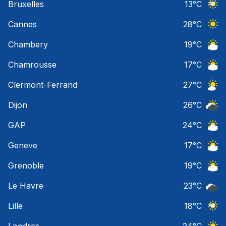
Bruxelles
13
°C
Ciel 
Cannes
28
°C
Ciel 
Chambery
19
°C
Ciel 
Chamrousse
17
°C
Ciel 
Clermont-Ferrand
27
°C
Ciel 
Dijon
26
°C
Ciel 
GAP
24
°C
Ciel 
Geneve
17
°C
Ciel 
Grenoble
19
°C
Ciel 
Le Havre
23
°C
Ciel 
Lille
18
°C
Ciel 