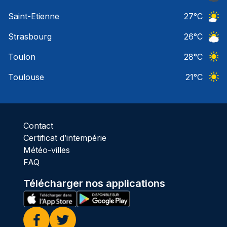
Ciel 
Saint-Etienne
27
°C
Ciel 
Strasbourg
26
°C
Ciel 
Toulon
28
°C
Ciel 
Toulouse
21
°C
Ciel 
Contact
Certificat d’intempérie
Météo-villes
FAQ
Télécharger nos applications