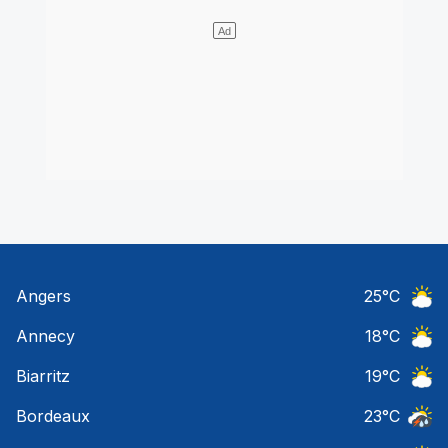
Angers
25
°C
Ciel 
Annecy
18
°C
Ciel 
Biarritz
19
°C
Ciel 
Bordeaux
23
°C
Temps