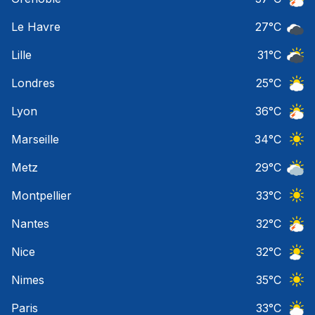
Orage
Le Havre
27
°C
Ciel 
Lille
31
°C
Ciel 
Londres
25
°C
Ciel 
Lyon
36
°C
Orage
Marseille
34
°C
Ciel 
Metz
29
°C
Ciel 
Montpellier
33
°C
Ciel 
Nantes
32
°C
Orage
Nice
32
°C
Ciel 
Nimes
35
°C
Ciel 
Paris
33
°C