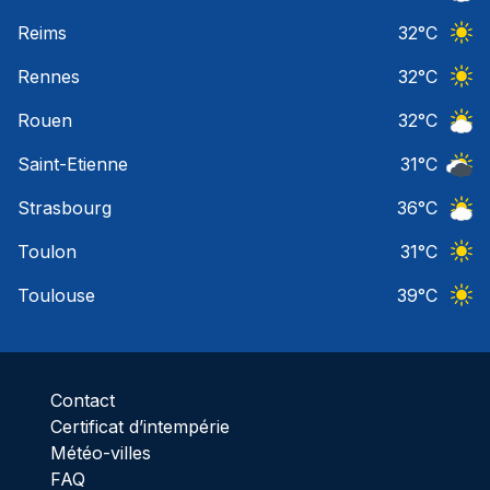
Ciel 
Reims
32
°C
Ciel 
Rennes
32
°C
Ciel 
Rouen
32
°C
Ciel 
Saint-Etienne
31
°C
Ciel 
Strasbourg
36
°C
Ciel 
Toulon
31
°C
Ciel 
Toulouse
39
°C
Ciel 
Contact
Certificat d’intempérie
Météo-villes
FAQ