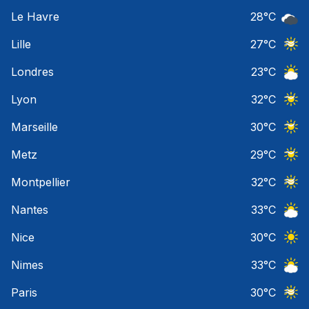
Ciel 
Le Havre
28
°C
Ciel 
Lille
27
°C
Ciel 
Londres
23
°C
Ciel 
Lyon
32
°C
Ciel 
Marseille
30
°C
Ciel 
Metz
29
°C
Ciel 
Montpellier
32
°C
Ciel 
Nantes
33
°C
Ciel 
Nice
30
°C
Ciel 
Nimes
33
°C
Ciel 
Paris
30
°C
Ciel 