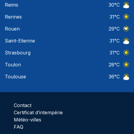
Reims
30
°C
Ciel 
Rennes
31
°C
Ciel 
Rouen
29
°C
Ciel 
Saint-Etienne
31
°C
Ciel 
Strasbourg
31
°C
Ciel 
Toulon
28
°C
Ciel 
Toulouse
36
°C
Ciel 
Contact
Certificat d’intempérie
Météo-villes
FAQ