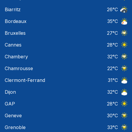
Ciel 
Biarritz
26
°C
Risqu
Bordeaux
35
°C
Orage
Bruxelles
27
°C
Ciel 
Cannes
28
°C
Ciel 
Chambery
32
°C
Ciel 
Chamrousse
22
°C
Ciel 
Clermont-Ferrand
31
°C
Ciel 
Dijon
32
°C
Ciel 
GAP
28
°C
Ciel 
Geneve
30
°C
Ciel 
Grenoble
33
°C