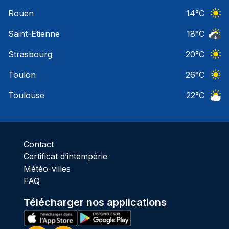
Ciel 
Rouen
14
°C
Ciel 
Saint-Etienne
18
°C
Risqu
Strasbourg
20
°C
Ciel 
Toulon
26
°C
Ciel 
Toulouse
22
°C
Ciel 
Contact
Certificat d’intempérie
Météo-villes
FAQ
Télécharger nos applications