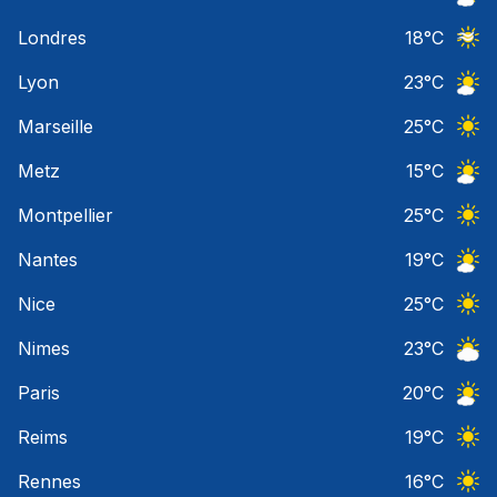
Ciel 
Londres
18
°C
Ciel 
Lyon
23
°C
Ciel 
Marseille
25
°C
Ciel 
Metz
15
°C
Ciel 
Montpellier
25
°C
Ciel 
Nantes
19
°C
Ciel 
Nice
25
°C
Ciel 
Nimes
23
°C
Ciel 
Paris
20
°C
Ciel 
Reims
19
°C
Ciel 
Rennes
16
°C