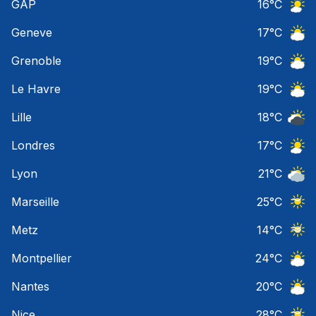
GAP
16
°C
Ciel 
Geneve
17
°C
Ciel 
Grenoble
19
°C
Ciel 
Le Havre
19
°C
Ciel 
Lille
18
°C
Ciel 
Londres
17
°C
Ciel 
Lyon
21
°C
Ciel 
Marseille
25
°C
Ciel 
Metz
14
°C
Ciel 
Montpellier
24
°C
Ciel 
Nantes
20
°C
Ciel 
Nice
28
°C