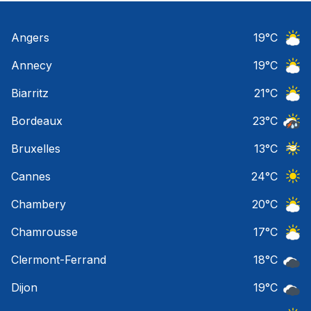
Angers
19
°C
Ciel 
Annecy
19
°C
Ciel 
Biarritz
21
°C
Ciel 
Bordeaux
23
°C
Temps
Bruxelles
13
°C
Ciel 
Cannes
24
°C
Ciel 
Chambery
20
°C
Ciel 
Chamrousse
17
°C
Ciel 
Clermont-Ferrand
18
°C
Ciel 
Dijon
19
°C
Ciel 