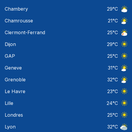
Ciel 
Chambery
29
°C
Ciel 
Chamrousse
21
°C
Ciel 
Clermont-Ferrand
25
°C
Orage
Dijon
29
°C
Ciel 
GAP
25
°C
Ciel 
Geneve
31
°C
Ciel 
Grenoble
32
°C
Ciel 
Le Havre
23
°C
Ciel 
Lille
24
°C
Ciel 
Londres
25
°C
Ciel 
Lyon
32
°C