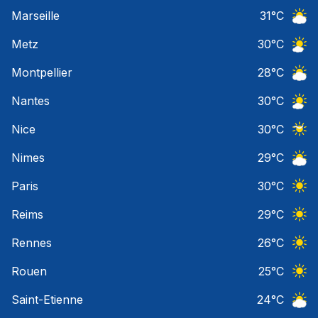
Ciel 
Marseille
31
°C
Ciel 
Metz
30
°C
Ciel 
Montpellier
28
°C
Ciel 
Nantes
30
°C
Ciel 
Nice
30
°C
Ciel 
Nimes
29
°C
Ciel 
Paris
30
°C
Ciel 
Reims
29
°C
Ciel 
Rennes
26
°C
Ciel 
Rouen
25
°C
Ciel 
Saint-Etienne
24
°C
Ciel 