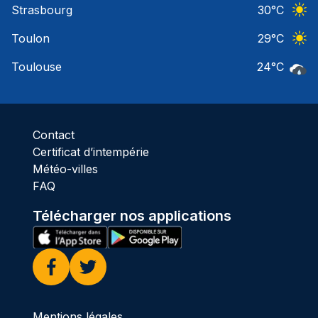
Strasbourg
30
°C
Ciel 
Toulon
29
°C
Ciel 
Toulouse
24
°C
Pluie
Contact
Certificat d’intempérie
Météo-villes
FAQ
Télécharger nos applications
Facebook
Twitter
Mentions légales