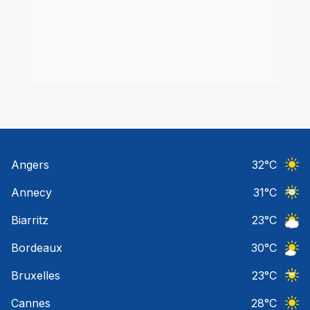
Angers
32
°C
Ciel 
Annecy
31
°C
Ciel 
Biarritz
23
°C
Ciel 
Bordeaux
30
°C
Ciel 
Bruxelles
23
°C
Ciel 
Cannes
28
°C