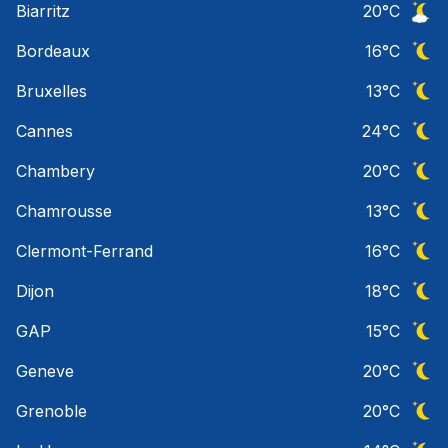
Biarritz
20
°C
Ciel 
Bordeaux
16
°C
Ciel 
Bruxelles
13
°C
Ciel 
Cannes
24
°C
Ciel 
Chambery
20
°C
Ciel 
Chamrousse
13
°C
Ciel 
Clermont-Ferrand
16
°C
Ciel 
Dijon
18
°C
Ciel 
GAP
15
°C
Ciel 
Geneve
20
°C
Ciel 
Grenoble
20
°C
Ciel 