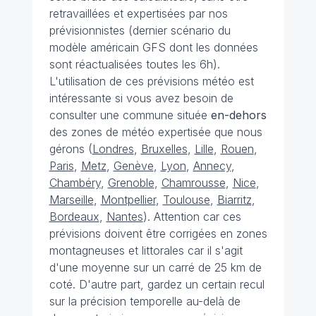
retravaillées et expertisées par nos
prévisionnistes (dernier scénario du
modèle américain GFS dont les données
sont réactualisées toutes les 6h).
L'utilisation de ces prévisions météo est
intéressante si vous avez besoin de
consulter une commune située
en-dehors
des zones de météo expertisée que nous
gérons (
Londres
,
Bruxelles
,
Lille
,
Rouen
,
Paris
,
Metz
,
Genève
,
Lyon
,
Annecy
,
Chambéry
,
Grenoble
,
Chamrousse
,
Nice
,
Marseille
,
Montpellier
,
Toulouse
,
Biarritz
,
Bordeaux
,
Nantes
). Attention car ces
prévisions doivent être corrigées en zones
montagneuses et littorales car il s'agit
d'une moyenne sur un carré de 25 km de
coté. D'autre part, gardez un certain recul
sur la précision temporelle au-delà de