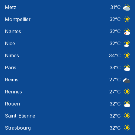
Ciel 
Metz
31
°C
Ciel 
Montpellier
32
°C
Ciel 
Nantes
32
°C
Orage
Nice
32
°C
Ciel 
Nimes
34
°C
Ciel 
Paris
33
°C
Ciel 
Reims
27
°C
Ciel 
Rennes
27
°C
Ciel 
Rouen
32
°C
Ciel 
Saint-Etienne
32
°C
Ciel 
Strasbourg
32
°C
Ciel 