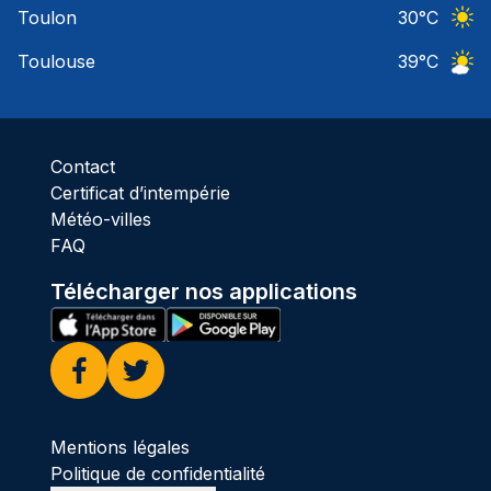
Toulon
30
°C
Ciel 
Toulouse
39
°C
Ciel 
Contact
Certificat d’intempérie
Météo-villes
FAQ
Télécharger nos applications
Facebook
Twitter
Mentions légales
Politique de confidentialité