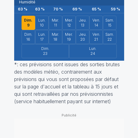
Humidité
63
%
63
%
70
%
69
%
65
%
59
%
44
Dim.
Lun.
Mar.
Mer.
Jeu.
Ven.
Sam.
9
10
11
12
13
14
15
Dim.
Lun.
Mar.
Mer.
Jeu.
Ven.
Sam.
16
17
18
19
20
21
22
Dim.
Lun.
23
24
*: ces prévisions sont issues des sorties brutes
des modèles météo, contrairement aux
prévisions qui vous sont proposées par défaut
sur la page d'accueil et la tableau à 15 jours et
qui sont retravaillées par nos prévisionnistes
(service habituellement payant sur internet)