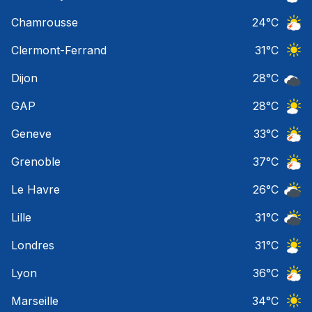
Ciel 
Chamrousse
24
°C
Orage
Clermont-Ferrand
31
°C
Ciel 
Dijon
28
°C
Ciel 
GAP
28
°C
Ciel 
Geneve
33
°C
Orage
Grenoble
37
°C
Orage
Le Havre
26
°C
Ciel 
Lille
31
°C
Ciel 
Londres
31
°C
Ciel 
Lyon
36
°C
Orage
Marseille
34
°C