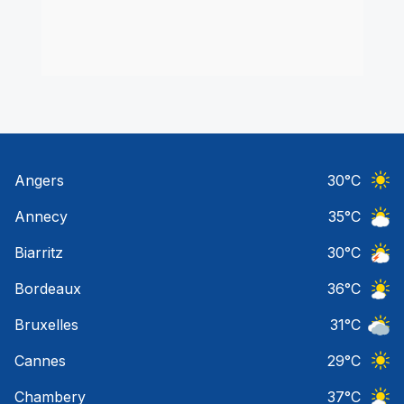
Angers
30
°C
Ciel 
Annecy
35
°C
Ciel 
Biarritz
30
°C
Orage
Bordeaux
36
°C
Ciel 
Bruxelles
31
°C
Ciel 
Cannes
29
°C
Ciel 
Chambery
37
°C